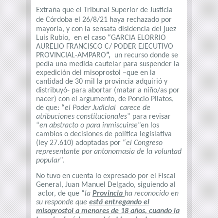
Extraña que el Tribunal Superior de Justicia
de Córdoba el 26/8/21 haya
rechazado por
mayoría, y con la sensata disidencia del juez
Luis Rubio, en el caso “GARCIA ELORRIO
AURELIO FRANCISCO C/ PODER EJECUTIVO
PROVINCIAL-AMPARO
”,
un recurso
donde se
pedía una medida cautelar para suspender la
expedición del misoprostol –que en la
cantidad de 30 mil la provincia adquirió y
distribuyó- para abortar (matar a niño/as por
nacer) con el argumento, de Poncio Pilatos,
de que: “
el Poder Judicial carece de
atribuciones constitucionales
” para revisar
“
en abstracto o para inmiscuirse
”en los
cambios o decisiones de política legislativa
(ley 27.610) adoptadas por “
el Congreso
representante por antonomasia de la voluntad
popular
”.
No tuvo en cuenta lo expresado por el Fiscal
General, Juan Manuel Delgado, siguiendo al
actor, de que “
la
Provincia
ha reconocido en
su responde que
está entregando el
misoprostol a menores de 18 años, cuando la