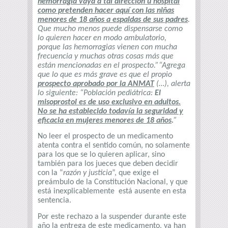
hemorragia vaya a tal dirección u hospital
como pretenden hacer aquí con las niñas
menores de 18 años a espaldas de sus padres
.
Que mucho menos puede dispensarse como
lo quieren hacer en modo ambulatorio,
porque las hemorragias vienen con mucha
frecuencia y muchas otras cosas más que
están mencionadas en el prospecto.”“Agrega
que lo que es más grave es que el propio
prospecto aprobado por la ANMAT
(…), alerta
lo siguiente: “Población pediátrica:
El
misoprostol es de uso exclusivo en adultos.
No se ha establecido todavía la seguridad y
eficacia en mujeres menores de 18 años
.
”
No leer el prospecto de un medicamento
atenta contra el sentido común, no solamente
para los que se lo quieren aplicar, sino
también para los jueces que deben decidir
con la “
razón y justicia
”, que exige el
preámbulo de la Constitución Nacional, y que
está inexplicablemente está ausente en esta
sentencia.
Por este rechazo a la suspender durante este
año la entrega de este medicamento, ya han