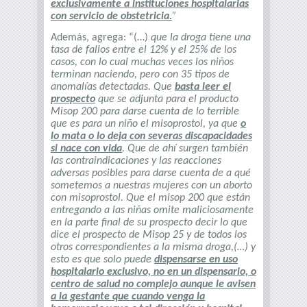
exclusivamente a instituciones hospitalarias
con servicio de obstetricia.
”
Además, agrega: “(…)
que la droga tiene una
tasa de fallos entre el 12% y el 25% de los
casos, con lo cual muchas veces los niños
terminan naciendo, pero con 35 tipos de
anomalías detectadas. Que
basta leer el
prospecto
que se adjunta para el producto
Misop 200 para darse cuenta de lo terrible
que es para un niño el misoprostol, ya que
o
lo mata o lo deja con severas discapacidades
si nace con vida
. Que de ahí surgen también
las contraindicaciones y las reacciones
adversas posibles para darse cuenta de a qué
sometemos a nuestras mujeres con un aborto
con misoprostol. Que el misop 200 que están
entregando a las niñas omite maliciosamente
en la parte final de su prospecto decir lo que
dice el prospecto de Misop 25 y de todos los
otros correspondientes a la misma droga,(…) y
esto es que solo puede
dispensarse en uso
hospitalario exclusivo, no en un dispensario, o
centro de salud no complejo aunque le avisen
a la gestante que cuando venga la