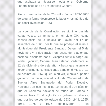
que aspiraba a integrarse mediante un Gobierno
Federal aceptado en unCongreso General.
Pienso que hablar de la “Constitución de 1853-1860”
de alguna forma desmerece la labor y los méritos de
los constituyentes de 1853.
La vigencia de la Constitución se vio interrumpida
varias veces. La primera, en el siglo XIX, como
consecuencia de la batalla de Pavón del 17 de
setiembre de 1861, por la que se produjo el retiro a
Montevideo del Presidente Santiago Derqui, el 5 de
noviembre y la declaración en receso de la autoridad
nacional dispuesto por el Vicepresidente a cargo del
Poder Ejecutivo, General Juan Esteban Pedernera, el
12 de diciembre de este año, y hasta que asumió el
tercer presidente constitucional, Bartolomé Mitre, el 12
de octubre de 1862, quien, a su vez, ejerció el primer
gobierno de facto, con el título de “Gobernador de
Buenos Aires Encargado del Poder Ejecutivo
Nacional”, en ese interín de 10 meses ó 304 días, en
que el Gobierno nacional se mudó de Paraná a
Buenos Aires. En el siglo XX los gobiernos militares,
que por los golpes de estado de 1930, 1943, 1955,
1961, 1975 y 1976 reemplazaron a los