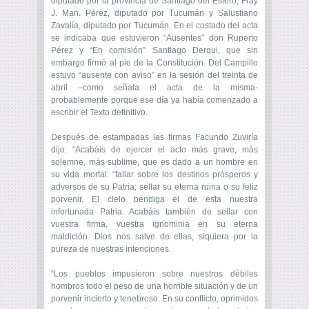
diputado por la provincia de Santiago del Estero; Fray
J. Man. Pérez, diputado por Tucumán y Salustiano
Zavalía, diputado por Tucumán. En el costado del acta
se indicaba que estuvieron “Ausentes” don Ruperto
Pérez y “En comisión” Santiago Derqui, que sin
embargo firmó al pie de la Constitución. Del Campillo
estuvo “ausente con aviso” en la sesión del treinta de
abril –como señala el acta de la misma-
probablemente porque ese día ya había comenzado a
escribir el Texto definitivo.
Después de estampadas las firmas Facundo Zuviría
dijo: “Acabáis de ejercer el acto más grave, más
solemne, más sublime, que es dado a un hombre en
su vida mortal: “fallar sobre los destinos prósperos y
adversos de su Patria; sellar su eterna ruina o su feliz
porvenir. El cielo bendiga el de esta nuestra
infortunada Patria. Acabáis también de sellar con
vuestra firma, vuestra ignominia en su eterna
maldición. Dios nos salve de ellas, siquiera por la
pureza de nuestras intenciones.
“Los pueblos impusieron sobre nuestros débiles
hombros todo el peso de una horrible situación y de un
porvenir incierto y tenebroso. En su conflicto, oprimidos