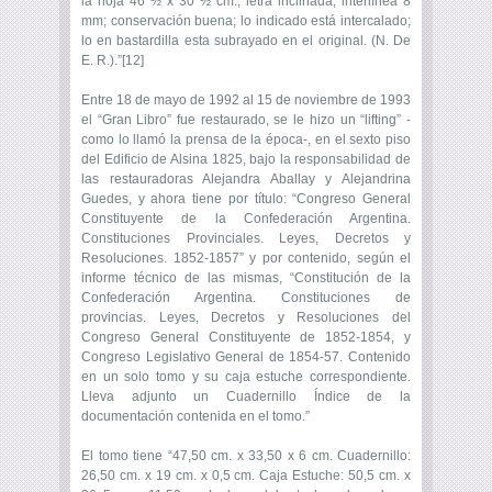
la hoja 46 ½ x 30 ½ cm.; letra inclinada, interlínea 8
mm; conservación buena; lo indicado está intercalado;
lo en bastardilla esta subrayado en el original. (N. De
E. R.).”[12]
Entre 18 de mayo de 1992 al 15 de noviembre de 1993
el “Gran Libro” fue restaurado, se le hizo un “lifting” -
como lo llamó la prensa de la época-, en el sexto piso
del Edificio de Alsina 1825, bajo la responsabilidad de
las restauradoras Alejandra Aballay y Alejandrina
Guedes, y ahora tiene por título: “Congreso General
Constituyente de la Confederación Argentina.
Constituciones Provinciales. Leyes, Decretos y
Resoluciones. 1852-1857” y por contenido, según el
informe técnico de las mismas, “Constitución de la
Confederación Argentina. Constituciones de
provincias. Leyes, Decretos y Resoluciones del
Congreso General Constituyente de 1852-1854, y
Congreso Legislativo General de 1854-57. Contenido
en un solo tomo y su caja estuche correspondiente.
Lleva adjunto un Cuadernillo Índice de la
documentación contenida en el tomo.”
El tomo tiene “47,50 cm. x 33,50 x 6 cm. Cuadernillo:
26,50 cm. x 19 cm. x 0,5 cm. Caja Estuche: 50,5 cm. x