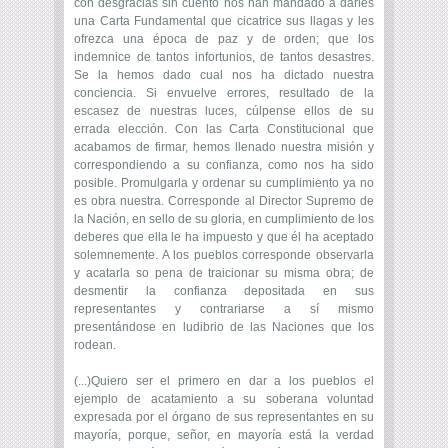
con desgracias sin cuento nos han mandado a darles
una Carta Fundamental que cicatrice sus llagas y les
ofrezca una época de paz y de orden; que los
indemnice de tantos infortunios, de tantos desastres.
Se la hemos dado cual nos ha dictado nuestra
conciencia. Si envuelve errores, resultado de la
escasez de nuestras luces, cúlpense ellos de su
errada elección. Con las Carta Constitucional que
acabamos de firmar, hemos llenado nuestra misión y
correspondiendo a su confianza, como nos ha sido
posible. Promulgarla y ordenar su cumplimiento ya no
es obra nuestra. Corresponde al Director Supremo de
la Nación, en sello de su gloria, en cumplimiento de los
deberes que ella le ha impuesto y que él ha aceptado
solemnemente. A los pueblos corresponde observarla
y acatarla so pena de traicionar su misma obra; de
desmentir la confianza depositada en sus
representantes y contrariarse a sí mismo
presentándose en ludibrio de las Naciones que los
rodean.
(...)Quiero ser el primero en dar a los pueblos el
ejemplo de acatamiento a su soberana voluntad
expresada por el órgano de sus representantes en su
mayoría, porque, señor, en mayoría está la verdad