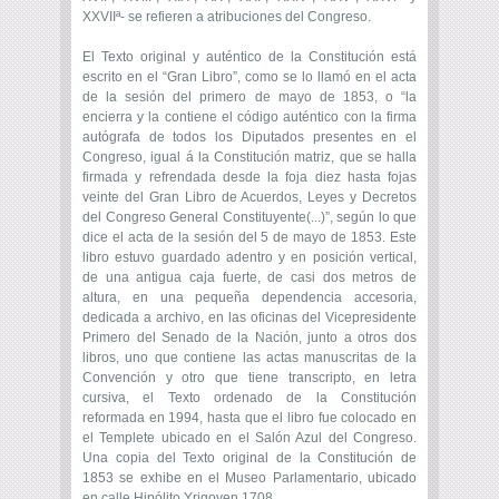
XXVIIª- se refieren a atribuciones del Congreso.
El Texto original y auténtico de la Constitución está
escrito en el “Gran Libro”, como se lo llamó en el acta
de la sesión del primero de mayo de 1853, o “la
encierra y la contiene el código auténtico con la firma
autógrafa de todos los Diputados presentes en el
Congreso, igual á la Constitución matriz, que se halla
firmada y refrendada desde la foja diez hasta fojas
veinte del Gran Libro de Acuerdos, Leyes y Decretos
del Congreso General Constituyente(...)”, según lo que
dice el acta de la sesión del 5 de mayo de 1853. Este
libro estuvo guardado adentro y en posición vertical,
de una antigua caja fuerte, de casi dos metros de
altura, en una pequeña dependencia accesoria,
dedicada a archivo, en las oficinas del Vicepresidente
Primero del Senado de la Nación, junto a otros dos
libros, uno que contiene las actas manuscritas de la
Convención y otro que tiene transcripto, en letra
cursiva, el Texto ordenado de la Constitución
reformada en 1994, hasta que el libro fue colocado en
el Templete ubicado en el Salón Azul del Congreso.
Una copia del Texto original de la Constitución de
1853 se exhibe en el Museo Parlamentario, ubicado
en calle Hipólito Yrigoyen 1708.