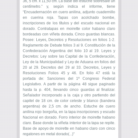
36, 5 cm. x 11,50 cm. La base del estuche sobresale un
centímetro.” y, según indica el informe, tiene
“Encuadernación en cuero anilina, adjunto cuadernillo
en cuerina roja. Tapas con acolchado bombe,
inscripciones de los títulos y del escudo nacional en
dorado. Contratapas en moirette color habano claro
bordeadas con viñeta dorada. Cinco guardas blancas.
Posee: Leyes, Decretos y Resoluciones en folios 1-2.
Reglamento de Debate folios 3 al 9. Constitución de la
Confederación Argentina del folio 10 al 19. Leyes y
Decretos: Ley sobre las Capital de la Confederación,
Ley de la Municipalidad y Ley de Aduana en folios del
20 al 29. Decretos del 29 al 33. Decretos, Leyes y
Resoluciones Folios 45 y 46. En folio 47 está la
portada de: Sanciones del 1º Congreso Federal
Legislativo. A partir de la página 48 sigue paginado
hasta la p. 404, llevando cinco guardas al finalizar.
Señalador incorporado a la caja y otro partiendo del
capitel de 18 cm. de color celeste y blanco (bandera
argentina) de 2,5 cm. de ancho. Estuche de cuero
anilina rojo borgoña, en la tapa inscripciones y escudo
Nacional en dorado. Forro interior de moirette habano
claro. Base donde la viñeta interior de la tapa se repite.
Base de apoyo de moirette en habano claro con cinco
regatones en metal dorado(...)”