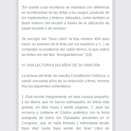
“En cuanto a las escrituras se muestran con diferencia
en la intensidad de las tintas y los rasgos, producto de
los implementos y tinteros utilizados, como también el
factor externo del secado a través de la utilización de
papel secante o de cenizas.”
Se escogió del “Gran Libro” la foja número 404 para
hacer un examen de la tinta con los reactivos y “(...) se
comprobó la existencia del catión férrico, lo que indicó
las tintas son del tipo ´ferrogalotánicas´”.[14]
VI. UNA LECTURA A 162 AÑOS DE SU SANCIÓN
La lectura del texto de nuestra Constitución histórica, a
ciento cincuenta años de su redacción y firma, merece
hoy los siguientes comentarios:
1. Esta escrita íntegramente en letra cursiva pequeña,
y los títulos, que no fueron subrayados, en letras más
grande, en diez hojas y veinte páginas, “(...)que las
encierra y contiene el Códice auténtico con la firma
autógrafa de todos los Diputados presentes en el
Congreso, que se halla firmada y refrendada desde
fojas diez hasta fojas veinte del Gran Libro de