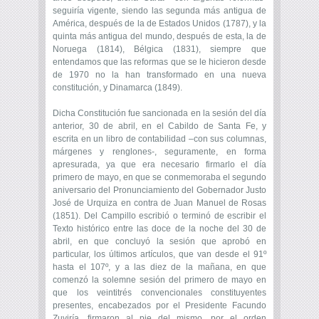
seguiría vigente, siendo las segunda más antigua de
América, después de la de Estados Unidos (1787), y la
quinta más antigua del mundo, después de esta, la de
Noruega (1814), Bélgica (1831), siempre que
entendamos que las reformas que se le hicieron desde
de 1970 no la han transformado en una nueva
constitución, y Dinamarca (1849).
Dicha Constitución fue sancionada en la sesión del día
anterior, 30 de abril, en el Cabildo de Santa Fe, y
escrita en un libro de contabilidad –con sus columnas,
márgenes y renglones-, seguramente, en forma
apresurada, ya que era necesario firmarlo el día
primero de mayo, en que se conmemoraba el segundo
aniversario del Pronunciamiento del Gobernador Justo
José de Urquiza en contra de Juan Manuel de Rosas
(1851). Del Campillo escribió o terminó de escribir el
Texto histórico entre las doce de la noche del 30 de
abril, en que concluyó la sesión que aprobó en
particular, los últimos artículos, que van desde el 91º
hasta el 107º, y a las diez de la mañana, en que
comenzó la solemne sesión del primero de mayo en
que los veintitrés convencionales constituyentes
presentes, encabezados por el Presidente Facundo
Zuviría, firmaron al pie del mismo, por el orden