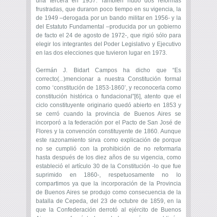
una tercera en 1957. También hubo dos reformas
frustradas, que duraron poco tiempo en su vigencia, la
de 1949 –derogada por un bando militar en 1956- y la
del Estatuto Fundamental –producida por un gobierno
de facto el 24 de agosto de 1972-, que rigió sólo para
elegir los integrantes del Poder Legislativo y Ejecutivo
en las dos elecciones que tuvieron lugar en 1973.
Germán J. Bidart Campos ha dicho que “Es
correcto(...)mencionar a nuestra Constitución formal
como ‘constitución de 1853-1860’, y reconocerla como
constitución histórica o fundacional”[6], atento que el
ciclo constituyente originario quedó abierto en 1853 y
se cerró cuando la provincia de Buenos Aires se
incorporó a la federación por el Pacto de San José de
Flores y la convención constituyente de 1860. Aunque
este razonamiento sirva como explicación de porque
no se cumplió con la prohibición de no reformarla
hasta después de los diez años de su vigencia, como
estableció el artículo 30 de la Constitución -lo que fue
suprimido en 1860-, respetuosamente no lo
compartimos ya que la incorporación de la Provincia
de Buenos Aires se produjo como consecuencia de la
batalla de Cepeda, del 23 de octubre de 1859, en la
que la Confederación derrotó al ejército de Buenos