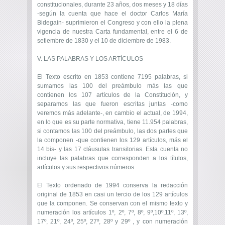
constitucionales, durante 23 años, dos meses y 18 días
-según la cuenta que hace el doctor Carlos María
Bidegain- suprimieron el Congreso y con ello la plena
vigencia de nuestra Carta fundamental, entre el 6 de
setiembre de 1830 y el 10 de diciembre de 1983.
V. LAS PALABRAS Y LOS ARTÍCULOS
El Texto escrito en 1853 contiene 7195 palabras, si
sumamos las 100 del preámbulo más las que
contienen los 107 artículos de la Constitución, y
separamos las que fueron escritas juntas -como
veremos más adelante-, en cambio el actual, de 1994,
en lo que es su parte normativa, tiene 11.954 palabras,
si contamos las 100 del preámbulo, las dos partes que
la componen -que contienen los 129 artículos, más el
14 bis- y las 17 cláusulas transitorias. Esta cuenta no
incluye las palabras que corresponden a los títulos,
artículos y sus respectivos números.
El Texto ordenado de 1994 conserva la redacción
original de 1853 en casi un tercio de los 129 artículos
que la componen. Se conservan con el mismo texto y
numeración los artículos 1º, 2º, 7º, 8º, 9º,10º,11º, 13º,
17º, 21º, 24º, 25º, 27º, 28º y 29º , y con numeración