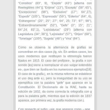
“Consilios” (83°, 9), “Elejido” (43°) [alterna con
Reelegibles (44°)], “Erijirse” (13°), “Escepto” (58°; 65°),
“Escepciones” (98°), “Esclusivo” (17°; 64°,27),
“Espedir” (105°), “Espresado” (59°), “Esterior” (64°, 6),
“Estrangeros” (20°; 25°; 27°; 64°, 25; 73°; 97°; 98°),
“Estraordinariamente” (52°), “Gefe” (3°; 15°; 21°;
64°,24; 83°,1), “Lejislaturas” (29°) [alterna con
Legislatura (34°; 38°)], “Lejislador” (57°), “Orijen” (68°),
“Tonelage” (105º), “Sugeta” (48°) y “Vna” (84°).
Como se observa la alternancia de grafías se
concentran en dos casos j/g, s/x. En ambos casos, los
usos modernos que restituyen la etimología fueron
fijados en 1815. El caso del prefijoex-, la grafía x con
sonido [ks] viene a reemplazar el uso vulgar extendido
es-, que bien se ilustra en los numerosos ejemplos[18].
El caso de la grafía j, en la misma reforma se establece
el uso deg ante e,i, pero la inseguridad de su uso se
ejemplifica con la palabra “gefe” que aparece en la
Constitución. El Diccionario de la RAE, hasta su
edición de 1832, da como correcta la ortografía con g
para la palabra gefe, mientras que la edición de 1837
aparece, por primera vez, la grafía moderna con j.
Con respecto al sufijo –aje, que aparece como – age ,