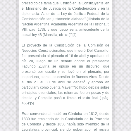
precedido de fama que justificó en la Constituyente, en
el Ministerio de Justicia de la Confederación y en la
diplomacia. Autor de la Ley de Justicia Federal de la
Confederación tan justamente alabada” (Historia de la
Nación Argentina, Academia Argentina de la Historia, t.
VIII, pág. 173), y que luego sería antecedente de la
actual ley 48 (Mansilla, ob. cit.)” [4]
El proyecto de la Constitución de la Comisión de
Negocios Constitucionales, que integró Del Campillo,
fue presentado al plenario el 18 de abril y aprobado el
día 20, luego de un debate donde el presidente
Facundo Zuviría se opuso en un discurso, que
presentó por escrito y se leyó en el plenario, por
inoportuna, atento la secesión de Buenos Aires. Desde
el dia 21 al 30 de abril se debatió y aprobó en
particular y como cuenta Mayer “No hubo debate sobre
principios esenciales, las reformas fueron pocas y de
detalle, y Campillo pasó a limpio el texto final ( pág.
455)”[5]
Este convencional nació en Córdoba en 1812, desde
1830 fue empleado de la Contaduría de la Provincia
de Córdoba y desde 1850 había sido miembro de la
Legislatura provincial, siendo gobernador el rosista