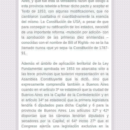
Aires, y que fue ésta la verdadera razón que obligó a
esta provincia rebelde a firmar dicho pacto y aceptar el
Texto de 1853, con algunas modificaciones, que no
cambiaron cualitativa ni cuantitativamente la esencia
del mismo. La Constitución de USA, a pesar de que
para conseguir su ratificación de los estados, necesitó
de una importante reforma -mutación por adición- con
la aprobación de las primeras diez enmiendas –
conocidas con el nombre de Bill of Rights- no se la ha
llamado nunca -que yo sepa- la Constitución de 1787-
91.
Además el ámbito de aplicación territorial de la Ley
Fundamental aprobada en 1853 no abarcaba sólo a
las trece provincias que tuvieron representación en la
Asamblea Constituyente que la dictó, sino que
expresamente comprendía también a Buenos Aires
cuando en el artículo 3º se estableció que la ciudad de
Buenos Aires era la Capital de la Confederación y en
el artículo 34º se estableció que la primera legislatura
tendría 6 diputados para dicha Capital y 6 para la
provincia de Buenos Aires. Los artículos 32º y 42º
disponían que las cámaras tendrían diputados y
senadores por la Capital; el 64º inciso 27º que el
Congreso ejercía una legislación exclusiva en la