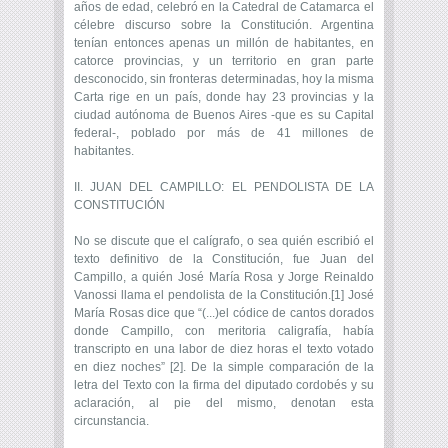
años de edad, celebró en la Catedral de Catamarca el
célebre discurso sobre la Constitución. Argentina
tenían entonces apenas un millón de habitantes, en
catorce provincias, y un territorio en gran parte
desconocido, sin fronteras determinadas, hoy la misma
Carta rige en un país, donde hay 23 provincias y la
ciudad autónoma de Buenos Aires -que es su Capital
federal-, poblado por más de 41 millones de
habitantes.
II. JUAN DEL CAMPILLO: EL PENDOLISTA DE LA
CONSTITUCIÓN
No se discute que el calígrafo, o sea quién escribió el
texto definitivo de la Constitución, fue Juan del
Campillo, a quién José María Rosa y Jorge Reinaldo
Vanossi llama el pendolista de la Constitución.[1] José
María Rosas dice que “(...)el códice de cantos dorados
donde Campillo, con meritoria caligrafía, había
transcripto en una labor de diez horas el texto votado
en diez noches” [2]. De la simple comparación de la
letra del Texto con la firma del diputado cordobés y su
aclaración, al pie del mismo, denotan esta
circunstancia.