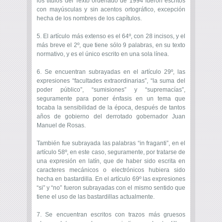
los títulos del Texto ordenado de 1994 fueron escritos
con mayúsculas y sin acentos ortográfico, excepción
hecha de los nombres de los capítulos.
5. El artículo más extenso es el 64º, con 28 incisos, y el
más breve el 2º, que tiene sólo 9 palabras, en su texto
normativo, y es el único escrito en una sola línea.
6. Se encuentran subrayadas en el artículo 29º, las
expresiones “facultades extraordinarias”, “la suma del
poder público”, “sumisiones” y “supremacías”,
seguramente para poner énfasis en un tema que
tocaba la sensibilidad de la época, después de tantos
años de gobierno del derrotado gobernador Juan
Manuel de Rosas.
También fue subrayada las palabras “in fraganti”, en el
artículo 58º, en este caso, seguramente, por tratarse de
una expresión en latín, que de haber sido escrita en
caracteres mecánicos o electrónicos hubiera sido
hecha en bastardilla. En el artículo 69º las expresiones
“si” y “no” fueron subrayadas con el mismo sentido que
tiene el uso de las bastardillas actualmente.
7. Se encuentran escritos con trazos más gruesos