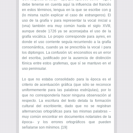
debe tenerse en cuenta aquí la influencia del francés
en estos términos, lengua en la que se escribe con g
(lo misma razón explicar el caso de estrangeros). El
uso de la grafía v para representar la vocal inicial u
(vna) también era muy común hasta el siglo XVIII,
aunque desde 1726 ya se aconsejaba el uso de la
grafía vocálica. Lo propio corresponde para ayres, en
donde el uso corriente seguía recurriendo a la grafía
consonántica, cuando ya se prescribía la vocal i para
los diptongos. La confusión s/c enconsilios es un error
del escriba, justificado por la ausencia de distinción
fónica entre estos grafemas, que sí se mantuvo en el
uso peninsular.
Lo que no estaba consolidado para la época es el
criterio de acentuación gráfica (que sólo se reconoce
uniformemente para las palabras esdrújulas), por lo
que no correspondería hacer ninguna observación al
respecto. La escritura del texto delata la formación
cultural del escribiente, dado que no se registran
alternancias ortográficas para las mismas palabras –
muy común encontrar en documentos notariales de la
época– y los errores ortográficos que pueden
señalarse son mínimos. [19]