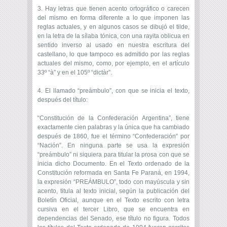
3. Hay letras que tienen acento ortográfico o carecen
del mismo en forma diferente a lo que imponen las
reglas actuales, y en algunos casos se dibujó el tilde,
en la letra de la sílaba tónica, con una rayita oblicua en
sentido inverso al usado en nuestra escritura del
castellano, lo que tampoco es admitido por las reglas
actuales del mismo, como, por ejemplo, en el artículo
33º “à” y en el 105º “dictàr”.
4. El llamado “preámbulo”, con que se inicia el texto,
después del título:
“Constitución de la Confederación Argentina”, tiene
exactamente cien palabras y la única que ha cambiado
después de 1860, fue el término “Confederación” por
“Nación”. En ninguna parte se usa la expresión
“preámbulo” ni siquiera para titular la prosa con que se
inicia dicho Documento. En el Texto ordenado de la
Constitución reformada en Santa Fe Paraná, en 1994,
la expresión “PREÁMBULO”, todo con mayúscula y sin
acento, titula al texto inicial, según la publicación del
Boletín Oficial, aunque en el Texto escrito con letra
cursiva en el tercer Libro, que se encuentra en
dependencias del Senado, ese título no figura. Todos