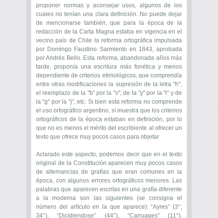
proponer normas y aconsejar usos, algunos de los
cuales no tenían una clara definición. No puede dejar
de mencionarse también, que para la época de la
redacción de la Carta Magna estaba en vigencia en el
vecino país de Chile la reforma ortográfica impulsada
por Domingo Faustino Sarmiento en 1843, aprobada
por Andrés Bello. Esta reforma, abandonada años más
tarde, proponía una escritura más fonética y menos
dependiente de criterios etimológicos, que comprendía
entre otras modificaciones la supresión de la letra "h",
el reemplazo de la "b" por la "v", de la "y" por la "i" y de
la "g" por la "j", etc. Si bien esta reforma no comprende
el uso ortográfico argentino, sí muestra que los criterios
ortográficos de la época estaban en definición, por lo
que no es menos el mérito del escribiente al ofrecer un
texto que ofrece muy pocos casos para objetar
Aclarado este aspecto, podemos decir que en el texto
original de la Constitución aparecen muy pocos casos
de alternancias de grafías que eran comunes en la
época, con algunos errores ortográficos menores. Las
palabras que aparecen escritas en una grafía diferente
a la moderna son las siguientes (se consigna el
número del artículo en la que aparece): “Ayres” (3°;
34°), “Dicidiendose” (44°), “Carruages” (11°),