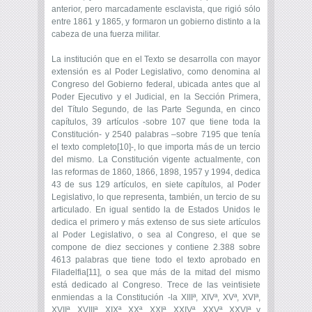
anterior, pero marcadamente esclavista, que rigió sólo
entre 1861 y 1865, y formaron un gobierno distinto a la
cabeza de una fuerza militar.
La institución que en el Texto se desarrolla con mayor
extensión es al Poder Legislativo, como denomina al
Congreso del Gobierno federal, ubicada antes que al
Poder Ejecutivo y el Judicial, en la Sección Primera,
del Título Segundo, de las Parte Segunda, en cinco
capítulos, 39 artículos -sobre 107 que tiene toda la
Constitución- y 2540 palabras –sobre 7195 que tenía
el texto completo[10]-, lo que importa más de un tercio
del mismo. La Constitución vigente actualmente, con
las reformas de 1860, 1866, 1898, 1957 y 1994, dedica
43 de sus 129 artículos, en siete capítulos, al Poder
Legislativo, lo que representa, también, un tercio de su
articulado. En igual sentido la de Estados Unidos le
dedica el primero y más extenso de sus siete artículos
al Poder Legislativo, o sea al Congreso, el que se
compone de diez secciones y contiene 2.388 sobre
4613 palabras que tiene todo el texto aprobado en
Filadelfia[11], o sea que más de la mitad del mismo
está dedicado al Congreso. Trece de las veintisiete
enmiendas a la Constitución -la XIIIª, XIVª, XVª, XVIª,
XVIIª, XVIIIª, XIXª, XXª, XXIª, XXIVª, XXVª, XXVIª y