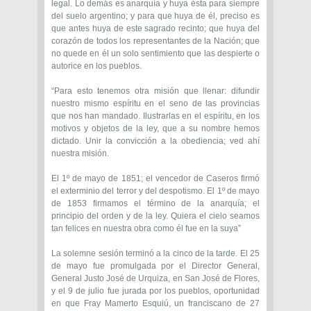
legal. Lo demás es anarquía y huya ésta para siempre
del suelo argentino; y para que huya de él, preciso es
que antes huya de este sagrado recinto; que huya del
corazón de todos los representantes de la Nación; que
no quede en él un solo sentimiento que las despierte o
autorice en los pueblos.
“Para esto tenemos otra misión que llenar: difundir
nuestro mismo espíritu en el seno de las provincias
que nos han mandado. Ilustrarlas en el espíritu, en los
motivos y objetos de la ley, que a su nombre hemos
dictado. Unir la convicción a la obediencia; ved ahí
nuestra misión.
El 1º de mayo de 1851; el vencedor de Caseros firmó
el exterminio del terror y del despotismo. El 1º de mayo
de 1853 firmamos el término de la anarquía; el
principio del orden y de la ley. Quiera el cielo seamos
tan felices en nuestra obra como él fue en la suya”
La solemne sesión terminó a la cinco de la tarde. El 25
de mayo fue promulgada por el Director General,
General Justo José de Urquiza, en San José de Flores,
y el 9 de julio fue jurada por los pueblos, oportunidad
en que Fray Mamerto Esquiú, un franciscano de 27