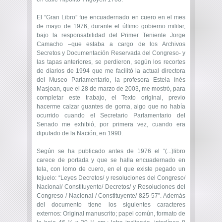
El “Gran Libro” fue encuadernado en cuero en el mes
de mayo de 1976, durante el último gobierno militar,
bajo la responsabilidad del Primer Teniente Jorge
Camacho –que estaba a cargo de los Archivos
Secretos y Documentación Reservada del Congreso- y
las tapas anteriores, se perdieron, según los recortes
de diarios de 1994 que me facilitó la actual directora
del Museo Parlamentario, la profesora Estela Inés
Masjoan, que el 28 de marzo de 2003, me mostró, para
completar este trabajo, el Texto original, previo
hacerme calzar guantes de goma, algo que no había
ocurrido cuando el Secretario Parlamentario del
Senado me exhibió, por primera vez, cuando era
diputado de la Nación, en 1990.
Según se ha publicado antes de 1976 el “(...)libro
carece de portada y que se halla encuadernado en
tela, con lomo de cuero, en el que existe pegado un
tejuelo: “Leyes Decretos/ y resoluciones del Congreso/
Nacional/ Constituyente/ Decretos/ y Resoluciones del
Congreso / Nacional / Constituyente/ 825-57”. Además
del documento tiene los siguientes caracteres
externos: Original manuscrito; papel común, formato de