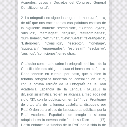
Acuerdos, Leyes y Decretos del Congreso General
Constituyente(...)”.
2. La ortografía no sigue las reglas de nuestra época,
de allí que nos encontremos con palabras escritas de
la siguiente manera: “estradicion”, “Buenos- ayres”,
“ausilios”, “carruages”, “erijirse”, “estraordinarias”,
“sumisiones”, “Vn”,”Vna”, “Gefe”,”Gefes”, “extrangeros”,
“Esteriores”, “Consilios”, “escepto”, “tonelage”,
“sugetaran” “enagenarlos”, “espresan”, “esclusivo”,
“ausilios”, “comiciones”, entre otras.
Cualquier comentario sobre la ortografía del texto de la
Constitución nos obliga a situar el hecho en su época.
Debe tenerse en cuenta, por caso, que si bien la
reforma ortográfica moderna se consolida en 1815,
con la octava edición de la Ortografía de la Real
Academia Española de la Lengua (RAE)[16], la
difusión sistemática recién se alcanza a mediados del
siglo XIX, con la publicación, en 1844, del Prontuario
de ortografía de la lengua castellana, dispuesto por
Real Orden para el uso de las escuelas públicas por la
Real Academia Española con arreglo al sistema
adoptado en la novena edición de su Diccionario[17].
Hasta entonces la función de la RAE había sido la de