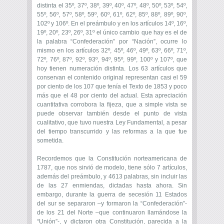
distinta el 35º, 37º, 38º, 39º, 40º, 47º, 48º, 50º, 53º, 54º,
55º, 56º, 57º, 58º, 59º, 60º, 61º, 62º, 85º, 88º, 89º, 90º,
102º y 106º. En el preámbulo y en los artículos 14º, 16º,
19º, 20º, 23º, 26º, 31º el único cambio que hay es el de
la palabra “Confederación” por “Nación”, ocurre lo
mismo en los artículos 32º, 45º, 46º, 49º, 63º, 66º, 71º,
72º, 76º, 87º, 92º, 93º, 94º, 95º, 99º, 100º y 107º, que
hoy tienen numeración distinta. Los 63 artículos que
conservan el contenido original representan casi el 59
por ciento de los 107 que tenía el Texto de 1853 y poco
más que el 48 por ciento del actual. Esta apreciación
cuantitativa corrobora la fijeza, que a simple vista se
puede observar también desde el punto de vista
cualitativo, que tuvo nuestra Ley Fundamental, a pesar
del tiempo transcurrido y las reformas a la que fue
sometida.
Recordemos que la Constitución norteamericana de
1787, que nos sirvió de modelo, tiene sólo 7 artículos,
además del preámbulo, y 4613 palabras, sin incluir las
de las 27 enmiendas, dictadas hasta ahora. Sin
embargo, durante la guerra de secesión 11 Estados
del sur se separaron –y formaron la “Confederación”-
de los 21 del Norte –que continuaron llamándose la
“Unión”-, y dictaron otra Constitución, parecida a la