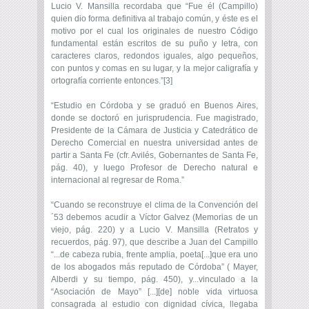
Lucio V. Mansilla recordaba que “Fue él (Campillo)
quien dio forma definitiva al trabajo común, y éste es el
motivo por el cual los originales de nuestro Código
fundamental están escritos de su puño y letra, con
caracteres claros, redondos iguales, algo pequeños,
con puntos y comas en su lugar, y la mejor caligrafía y
ortografía corriente entonces.”[3]
“Estudio en Córdoba y se graduó en Buenos Aires,
donde se doctoró en jurisprudencia. Fue magistrado,
Presidente de la Cámara de Justicia y Catedrático de
Derecho Comercial en nuestra universidad antes de
partir a Santa Fe (cfr. Avilés, Gobernantes de Santa Fe,
pág. 40), y luego Profesor de Derecho natural e
internacional al regresar de Roma.”
“Cuando se reconstruye el clima de la Convención del
´53 debemos acudir a Víctor Galvez (Memorias de un
viejo, pág. 220) y a Lucio V. Mansilla (Retratos y
recuerdos, pág. 97), que describe a Juan del Campillo
“...de cabeza rubia, frente amplia, poeta[...]que era uno
de los abogados más reputado de Córdoba” ( Mayer,
Alberdi y su tiempo, pág. 450), y...vinculado a la
“Asociación de Mayo” [...][de] noble vida virtuosa
consagrada al estudio con dignidad cívica, llegaba