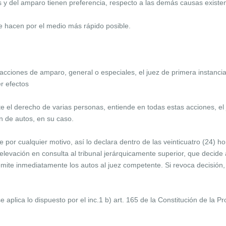
y del amparo tienen preferencia, respecto a las demás causas existent
e hacen por el medio más rápido posible.
ciones de amparo, general o especiales, el juez de primera instancia c
er efectos
 el derecho de varias personas, entiende en todas estas acciones, el
n de autos, en su caso.
te por cualquier motivo, así lo declara dentro de las veinticuatro (24)
levación en consulta al tribunal jerárquicamente superior, que decide 
emite inmediatamente los autos al juez competente. Si revoca decisión, 
 aplica lo dispuesto por el inc.1 b) art. 165 de la Constitución de la Pr