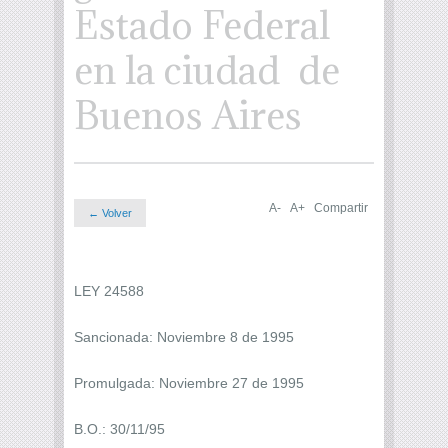
Estado Federal
en la ciudad de
Buenos Aires
A-
A+
Compartir
← Volver
LEY 24588
Sancionada: Noviembre 8 de 1995
Promulgada: Noviembre 27 de 1995
B.O.: 30/11/95