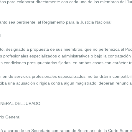
dos para colaborar directamente con cada uno de los miembros del J
nto sea pertinente, al Reglamento para la Justicia Nacional.
l
nto, designado a propuesta de sus miembros, que no pertenezca al Pode
os profesionales especializados o administrativos o bajo la contratació
las condiciones presupuestarias fijadas, en ambos casos con carácter tr
en de servicios profesionales especializados, no tendrán incompatibilid
ciba una acusación dirigida contra algún magistrado, deberán renunciar
GENERAL DEL JURADO
rio General
rá a cargo de un Secretario con rango de Secretario de la Corte Suprem