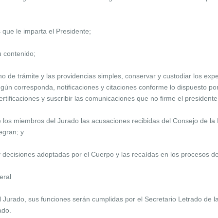
s que le imparta el Presidente;
u contenido;
ho de trámite y las providencias simples, conservar y custodiar los e
egún corresponda, notificaciones y citaciones conforme lo dispuesto por 
rtificaciones y suscribir las comunicaciones que no firme el presidente
 los miembros del Jurado las acusaciones recibidas del Consejo de la 
egran; y
s y decisiones adoptadas por el Cuerpo y las recaídas en los procesos d
eral
 Jurado, sus funciones serán cumplidas por el Secretario Letrado de l
ado.