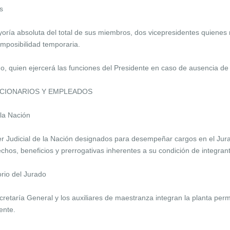
s
oría absoluta del total de sus miembros, dos vicepresidentes quienes
imposibilidad temporaria.
, quien ejercerá las funciones del Presidente en caso de ausencia de é
UNCIONARIOS Y EMPLEADOS
 la Nación
r Judicial de la Nación designados para desempeñar cargos en el Jur
chos, beneficios y prerrogativas inherentes a su condición de integrant
orio del Jurado
cretaría General y los auxiliares de maestranza integran la planta pe
ente.