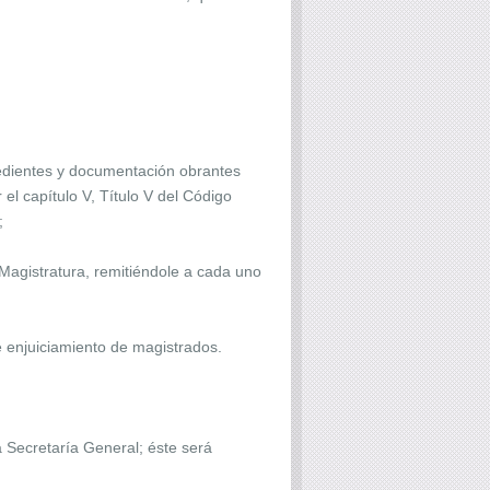
xpedientes y documentación obrantes
el capítulo V, Título V del Código
;
Magistratura, remitiéndole a cada uno
e enjuiciamiento de magistrados.
a Secretaría General; éste será