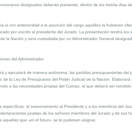
uncionarios designados deberán presentar, dentro de los treinta días 
ia si con anterioridad a la asunción del cargo aquéllos la hubiesen ef
ado por escrito al presidente del Jurado. La presentación tendrá los 
de la Nación y será custodiada por un Administrador General designado
ciones del Administrador
ará y ejecutará de manera autónoma, las partidas presupuestarias del 
ro de la Ley de Presupuesto del Poder Judicial de la Nación. Elaborar
endo a las necesidades propias del Cuerpo, el que deberá ser remitido 
 específicas: el asesoramiento al Presidente y a los miembros del Jura
 declaraciones juradas de los señores miembros del Jurado y de sus fu
s aquellas que -en el futuro- se le pudiesen asignar.