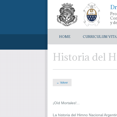
Dr
Pro
Con
y d
HOME
CURRICULUM VITA
Historia del 
← Volver
¡Oíd Mortales!...
La historia del Himno Nacional Argent