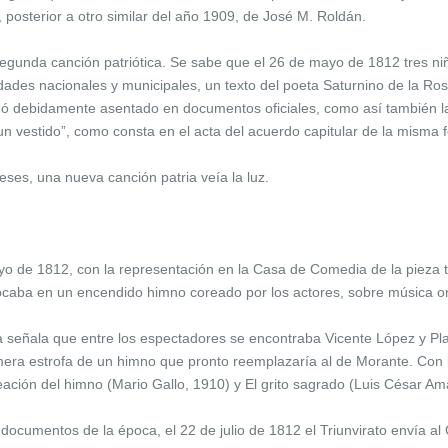
, posterior a otro similar del año 1909, de José M. Roldán.
segunda canción patriótica. Se sabe que el 26 de mayo de 1812 tres n
ridades nacionales y municipales, un texto del poeta Saturnino de la R
ó debidamente asentado en documentos oficiales, como así también la 
n vestido”, como consta en el acta del acuerdo capitular de la misma 
es, una nueva canción patria veía la luz.
yo de 1812, con la representación en la Casa de Comedia de la pieza t
aba en un encendido himno coreado por los actores, sobre música ori
ia señala que entre los espectadores se encontraba Vicente López y Pl
era estrofa de un himno que pronto reemplazaría al de Morante. Con li
eación del himno (Mario Gallo, 1910) y El grito sagrado (Luis César Am
ocumentos de la época, el 22 de julio de 1812 el Triunvirato envía al C