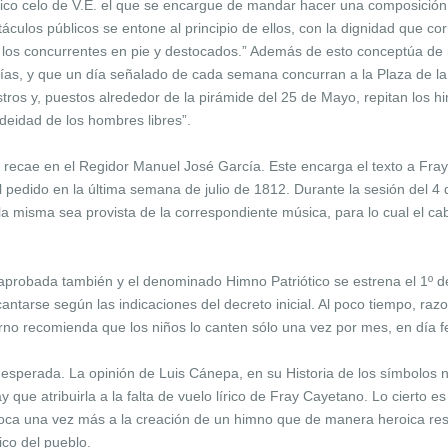
ico celo de V.E. el que se encargue de mandar hacer una composición 
áculos públicos se entone al principio de ellos, con la dignidad que co
los concurrentes en pie y destocados.” Además de esto conceptúa de i
días, y que un día señalado de cada semana concurran a la Plaza de la 
tros y, puestos alrededor de la pirámide del 25 de Mayo, repitan los hi
deidad de los hombres libres”.
a recae en el Regidor Manuel José García. Este encarga el texto a Fr
l pedido en la última semana de julio de 1812. Durante la sesión del 4
la misma sea provista de la correspondiente música, para lo cual el ca
es aprobada también y el denominado Himno Patriótico se estrena el 1º 
antarse según las indicaciones del decreto inicial. Al poco tiempo, razo
erno recomienda que los niños lo canten sólo una vez por mes, en día fe
 esperada. La opinión de Luis Cánepa, en su Historia de los símbolos n
 que atribuirla a la falta de vuelo lírico de Fray Cayetano. Lo cierto 
ca una vez más a la creación de un himno que de manera heroica resu
ico del pueblo.