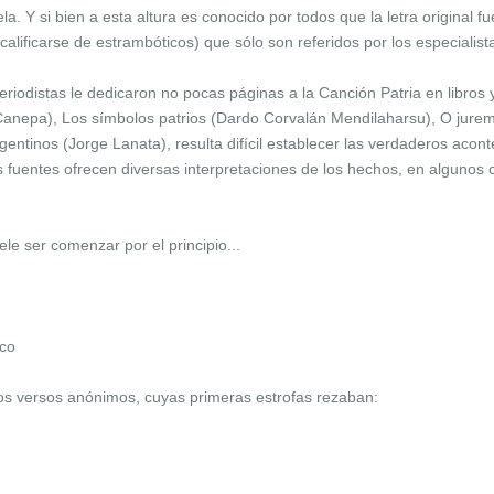
. Y si bien a esta altura es conocido por todos que la letra original fu
alificarse de estrambóticos) que sólo son referidos por los especialist
riodistas le dedicaron no pocas páginas a la Canción Patria en libros
Canepa), Los símbolos patrios (Dardo Corvalán Mendilaharsu), O juremo
gentinos (Jorge Lanata), resulta difícil establecer las verdaderos aco
s fuentes ofrecen diversas interpretaciones de los hechos, en algunos
le ser comenzar por el principio...
ico
os versos anónimos, cuyas primeras estrofas rezaban: