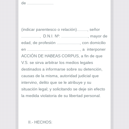
de .......................
(indicar parentesco o relación)........., señor
................, D.N.I. Nº: ......................., mayor de
edad, de profesión ...................., con domicilio
en .............................................., a interponer
ACCIÓN DE HABEAS CORPUS, a fin de que
V.S. se sirva arbitrar los medios legales
destinados a informarse sobre su detención,
causas de la misma, autoridad judicial que
intervino, delito que se le atribuye y su
situación legal; y solicitando se deje sin efecto
la medida violatoria de su libertad personal.
II.- HECHOS: