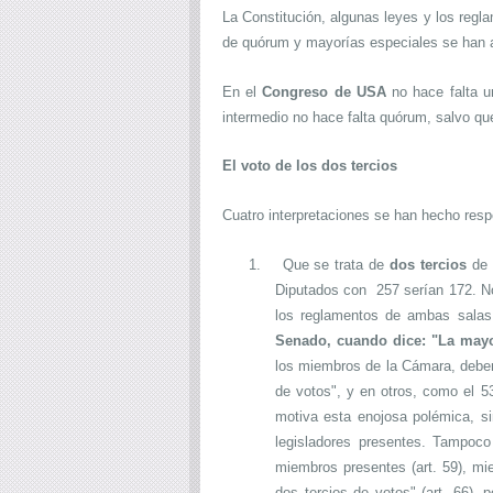
La Constitución, algunas leyes y los reg
de quórum y mayorías especiales se han a
En el
Congreso de USA
no hace falta u
intermedio no hace falta quórum, salvo qu
El voto de los dos tercios
Cuatro interpretaciones se han hecho respe
1.
Que se trata de
dos tercios
de 
Diputados con 257 serían 172.
N
los reglamentos de ambas salas
Senado, cuando dice: "La mayo
los miembros de la Cámara, deber
de votos", y en otros, como el 53
motiva esta enojosa polémica, si
legisladores presentes. Tampoco 
miembros presentes (art. 59), mi
dos tercios de votos" (art. 66), p