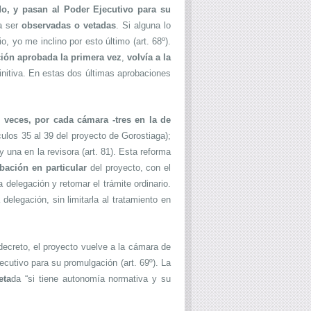
, y pasan al Poder Ejecutivo para su
a ser
observadas o vetadas
. Si alguna lo
, yo me inclino por esto último (art. 68º).
cción aprobada la primera vez
,
volvía a la
efinitiva. En estas dos últimas aprobaciones
 veces, por cada cámara -tres en la de
ículos 35 al 39 del proyecto de Gorostiaga);
 una en la revisora (art. 81). Esta reforma
bación en particular
del proyecto, con el
 delegación y retomar el trámite ordinario.
 delegación, sin limitarla al tratamiento en
decreto, el proyecto vuelve a la cámara de
cutivo para su promulgación (art. 69º). La
eta
da “si tiene autonomía normativa y su