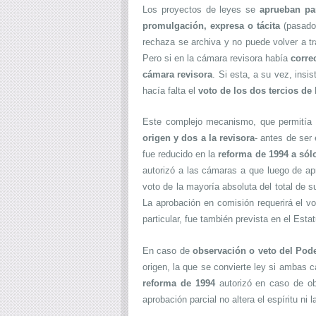
Los proyectos de leyes se
aprueban pa
promulgación, expresa o tácita
(pasados
rechaza se archiva y no puede volver a tra
Pero si en la cámara revisora había
corre
cámara revisora
. Si esta, a su vez, insi
hacía falta el
voto de los dos tercios d
Este complejo mecanismo, que permitía 
origen y dos a la revisora
- antes de ser 
fue reducido en la
reforma de 1994 a sól
autorizó a las cámaras a que luego de a
voto de la mayoría absoluta del total de s
La aprobación en comisión requerirá el v
particular, fue también prevista en el Est
En caso de
observación o veto del Pode
origen, la que se convierte ley si ambas 
reforma de 1994
autorizó en caso de ob
aprobación parcial no altera el espíritu ni 