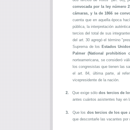
convocada por la ley número 2
cámaras, y la de 1866 se convo
cuenta que en aquella época hací
pública, la interpretación auténti
tercios del total de sus integran
del art. 30 agregó el término "pr
Suprema de los
Estados Unidos
Palmer (National prohibition 
norteamericana, se consideró válid
los congresistas que tienen las s
el art. 84, última parte, al ref
vicepresidente de la nación.
2.
Que exige sólo
dos tercios de l
antes cuántos asistentes hay en l
3.
Que los
dos tercios de los que 
que descontarle las vacantes por r