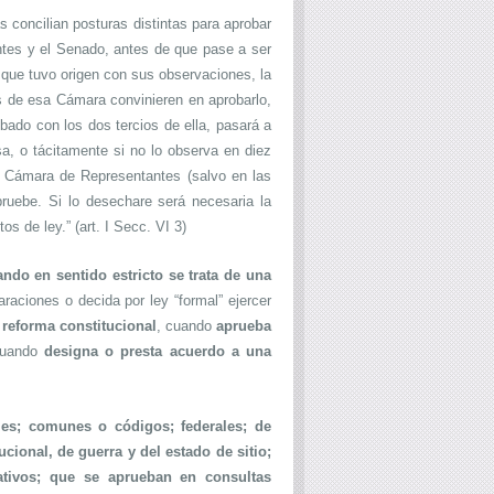
 concilian posturas distintas para aprobar
ntes y el Senado, antes de que pase a ser
n que tuvo origen con sus observaciones, la
os de esa Cámara convinieren en aprobarlo,
obado con los dos tercios de ella, pasará a
esa, o tácitamente si no lo observa en diez
la Cámara de Representantes (salvo en las
pruebe. Si lo desechare será necesaria la
s de ley.” (art. I Secc. VI 3)
do en sentido estricto se trata de una
raciones o decida por ley “formal” ejercer
 reforma constitucional
, cuando
aprueba
uando
designa o presta acuerdo a una
les; comunes o códigos; federales; de
ucional, de guerra y del estado de sitio;
ativos; que se aprueban en consultas