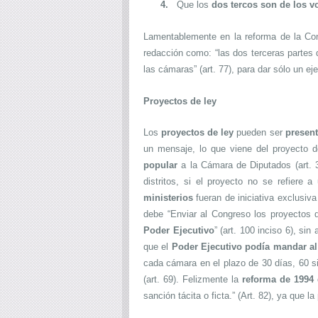
4.
Que los
dos tercos son de los v
Lamentablemente en la reforma de la Cons
redacción como: “las dos terceras partes 
las cámaras” (art. 77), para dar sólo un ej
Proyectos de ley
Los
proyectos de ley
pueden ser
presen
un mensaje, lo que viene del proyecto d
popular
a la Cámara de Diputados (art. 3
distritos, si el proyecto no se refiere 
ministerios
fueran de iniciativa exclusiv
debe “Enviar al Congreso los proyectos
Poder Ejecutivo
” (art. 100 inciso 6), si
que el
Poder Ejecutivo podía mandar al
cada cámara en el plazo de 30 días, 60 si
(art. 69). Felizmente la
reforma de 1994
sanción tácita o ficta.” (Art. 82), ya que 