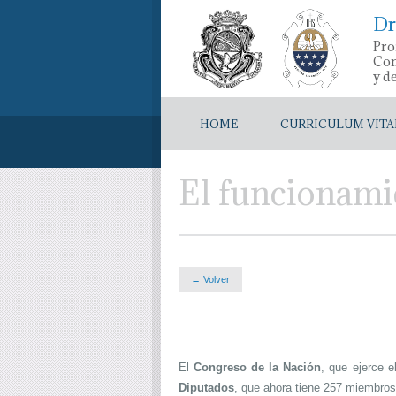
Dr
Pro
Con
y d
HOME
CURRICULUM VITA
El funcionami
← Volver
El
Congreso de la Nación
, que ejerce e
Diputados
, que ahora tiene 257 miembros