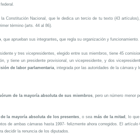
 federal.
r la Constitución Nacional, que le dedica un tercio de tu texto (43 artículos
imer término (arts. 44 al 86).
o
, que aprueban sus integrantes
,
que regla su organización y funcionamiento.
sidente y tres vicepresidentes, elegido entre sus miembros, tiene 45 comisi
ión, y tiene un presidente provisional, un vicepresidente, y dos vicepresid
sión de labor parlamentaria
, integrada por las autoridades de la cámara y 
uórum de la mayoría absoluta de sus miembros
, pero un número menor p
 de la mayoría absoluta de los presentes
, o sea
más de la mitad
, lo qu
tos de ambas cámaras hasta 1997- felizmente ahora corregidos. El artículo 6
ra decidir la renuncia de los diputados.