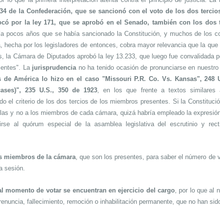
34 de la Confederación, que se sancionó con el voto de los dos terci
có por la ley 171, que se aprobó en el Senado, también con los dos t
a pocos años que se había sancionado la Constitución, y muchos de los con
ca, hecha por los legisladores de entonces, cobra mayor relevancia que la que
tes, la Cámara de Diputados aprobó la ley 13.233, que luego fue convalidada p
esentes". La
jurisprudencia
no ha tenido ocasión de pronunciarse en nuestro 
 de América lo hizo en el caso "Missouri P.R. Co. Vs. Kansas", 248 U
cases)", 235 U.S., 350 de 1923
, en los que frente a textos similares 
o el criterio de los dos tercios de los miembros presentes. Si la Constitución
alas y no a los miembros de cada cámara, quizá habría empleado la expresió
erirse al quórum especial de la asamblea legislativa del escrutinio y rec
os miembros de la cámara
, que son los presentes, para saber el número de 
a sesión.
al momento de votar se encuentran en ejercicio del cargo
, por lo que al
enuncia, fallecimiento, remoción o inhabilitación permanente, que no han sido