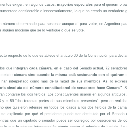
lamentos exigen, en algunos casos,
mayorías especiales
para el quórum o par
umentado considerable e innecesariamente, lo que ha creado un verdadero g
n número determinado para sesionar aunque sí para votar, en Argentina par
e alguien mocione que se lo verifique o que se vote.
cto respecto de lo que establece el artículo 30 de la Constitución para decla
los que
integran cada cámara
, en el caso del Senado actual, 72 senadores
o existe
cámara sino cuando la misma está sesionando con el quórum
 han interpretado como más de la mitad de sus miembros. Así lo expres
ría absoluta del número constitucional de senadores hace Cámara'
". 
án contarse los dos tercios.
Los constituyentes usaron en algunos artículos,
 y el 59 "dos terceras partes de sus miembros presentes", pero en realidad 
no que quisieron referirse en todos los casos a los dos tercios de la cám
se explicaría por qué el presidente puede ser destituido por el Senado en
entras que un diputado o senador puede ser corregido por desórdenes de co
or lo que la primera interpretación atenta contra el principio de justicia. La