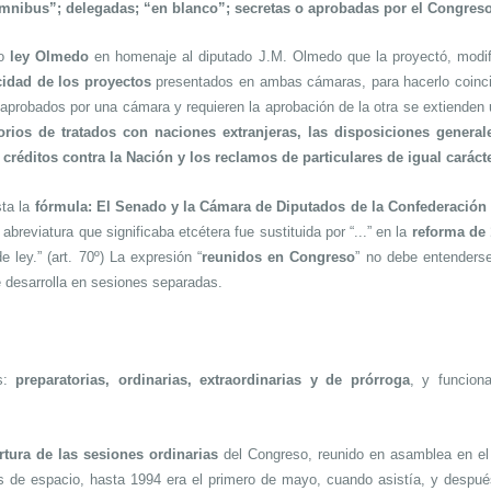
ómnibus”; delegadas; “en blanco”; secretas o aprobadas por el Congres
mo
ley Olmedo
en homenaje al diputado J.M. Olmedo que la proyectó, modifi
idad de los proyectos
presentados en ambas cámaras, para hacerlo coincid
aprobados por una cámara y requieren la aprobación de la otra se extiende
torios de tratados con naciones extranjeras, las disposiciones genera
créditos contra la Nación y los reclamos de particulares de igual caráct
sta la
fórmula: El Senado y la Cámara de Diputados de la Confederación
breviatura que significaba etcétera fue sustituida por “...” en la
reforma de
 ley.” (art. 70º) La expresión “
reunidos en Congreso
” no debe entenderse
e desarrolla en sesiones separadas.
es:
preparatorias, ordinarias, extraordinarias y de prórroga
, y funcio
rtura de las sesiones ordinarias
del Congreso, reunido en asamblea en el 
s de espacio, hasta 1994 era el primero de mayo, cuando asistía, y despué