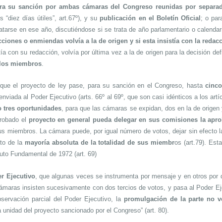
ra su sanción por ambas cámaras del Congreso reunidas por separado
 “diez días útiles”, art.67º), y su
publicación en el Boletín Oficial
; o par
tarse en ese año, discutiéndose si se trata de año parlamentario o calendario
cciones o enmiendas volvía a la de origen y si esta insistía con la reda
stía con su redacción, volvía por última vez a la de origen para la decisión d
e los miembros
.
que el proyecto de ley pase, para su sanción en el Congreso, hasta
cinco
enviada al Poder Ejecutivo (arts. 66º al 69º, que son casi idénticos a los art
o tres oportunidades
, para que las cámaras se expidan, dos en la de origen y
probado el
proyecto en general pueda delegar en sus comisiones la apro
us miembros. La cámara puede, por igual número de votos, dejar sin efecto la
oto de la
mayoría absoluta de la totalidad de sus miembr
os (art.79). Esta
atuto Fundamental de 1972 (art. 69)
r Ejecutivo
, que algunas veces se instrumenta por mensaje y en otros por 
cámaras insisten sucesivamente con dos tercios de votos, y pasa al Poder Eje
servación parcial del Poder Ejecutivo, la
promulgación de la parte no v
la unidad del proyecto sancionado por el Congreso” (art. 80).