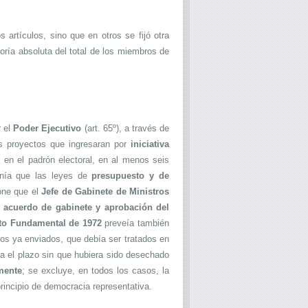
artículos, sino que en otros se fijó otra
oría absoluta del total de los miembros de
 el
Poder Ejecutivo
(art. 65º), a través de
os proyectos que ingresaran por
iniciativa
 en el padrón electoral, en al menos seis
nía que las leyes de
presupuesto y de
one que el
Jefe de Gabinete de Ministros
n acuerdo de gabinete y aprobación del
uto Fundamental de 1972
preveía también
 los ya enviados, que debía ser tratados en
ía el plazo sin que hubiera sido desechado
mente
; se excluye, en todos los casos, la
principio de democracia representativa.