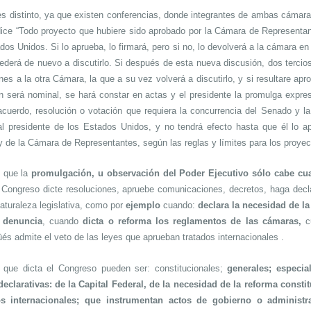
es distinto, ya que existen conferencias, donde integrantes de ambas cámaras
dice “Todo proyecto que hubiere sido aprobado por la Cámara de Representa
ados Unidos. Si lo aprueba, lo firmará, pero si no, lo devolverá a la cámara e
ederá de nuevo a discutirlo. Si después de esta nueva discusión, dos terci
es a la otra Cámara, la que a su vez volverá a discutirlo, y si resultare apr
ción será nominal, se hará constar en actas y el presidente la promulga expr
cuerdo, resolución o votación que requiera la concurrencia del Senado y 
l presidente de los Estados Unidos, y no tendrá efecto hasta que él lo a
 de la Cámara de Representantes, según las reglas y límites para los proyecto
s que la
promulgación, u observación del Poder Ejecutivo sólo cabe cuan
l Congreso dicte resoluciones, apruebe comunicaciones, decretos, haga decla
aturaleza legislativa, como por
ejemplo
cuando:
declara la necesidad de la
u denuncia
, cuando
dicta o reforma los reglamentos de las cámaras,
c
és admite el veto de las leyes que aprueban tratados internacionales .
, que dicta el Congreso pueden ser: constitucionales;
generales; especia
clarativas: de la Capital Federal, de la necesidad de la reforma constit
s internacionales; que instrumentan actos de gobierno o administr