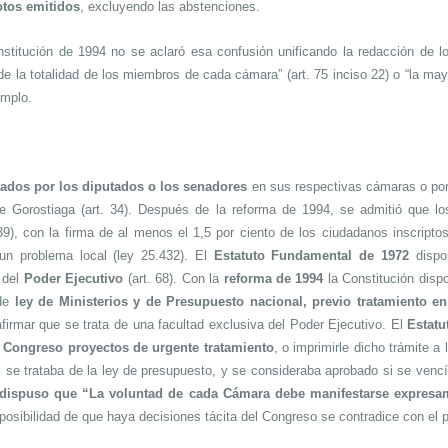
otos emitidos
, excluyendo las abstenciones.
titución de 1994 no se aclaró esa confusión unificando la redacción de los 
de la totalidad de los miembros de cada cámara” (art. 75 inciso 22) o “la may
emplo.
tados por los diputados o los senadores
en sus respectivas cámaras
o por
e Gorostiaga (art. 34). Después de la reforma de 1994, se admitió que l
9), con la firma de al menos el 1,5 por ciento de los ciudadanos inscriptos
a un problema local (ley 25.432). El
Estatuto Fundamental de 1972
dispo
a del
Poder Ejecutivo
(art. 68). Con la
reforma de 1994
la Constitución disp
 de
ley de Ministerios y de Presupuesto nacional, previo tratamiento e
n afirmar que se trata de una facultad exclusiva del Poder Ejecutivo. El
Estat
 Congreso proyectos de urgente tratamiento
, o imprimirle dicho trámite a
 se trataba de la ley de presupuesto, y se consideraba aprobado si se venc
 dispuso que “La voluntad de cada Cámara debe manifestarse expresa
la posibilidad de que haya decisiones tácita del Congreso se contradice con el 