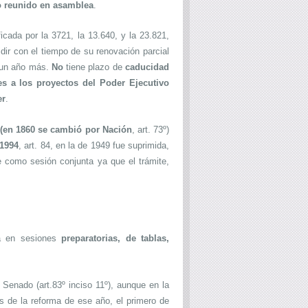
o reunido en asamblea
.
cada por la 3721, la 13.640, y la 23.821,
ir con el tiempo de su renovación parcial
n un año más.
No
tiene plazo de
caducidad
les a los proyectos del Poder Ejecutivo
er
.
 (en 1860 se cambió por Nación
, art. 73º)
 1994
, art. 84, en la de 1949 fue suprimida,
 como sesión conjunta ya que el trámite,
na en sesiones
preparatorias, de tablas,
Senado (art.83º inciso 11º), aunque en la
s de la reforma de ese año, el primero de