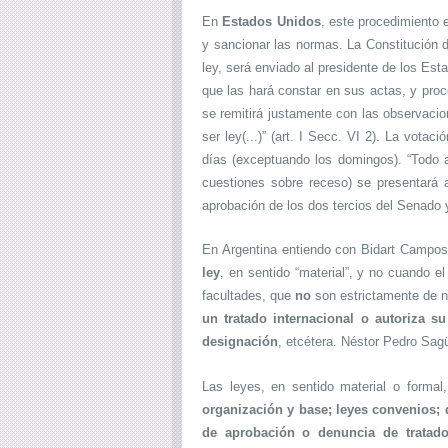
En
Estados Unidos
, este procedimiento 
y sancionar las normas. La Constitución 
ley, será enviado al presidente de los Est
que las hará constar en sus actas, y proc
se remitirá justamente con las observacion
ser ley(...)” (art. I Secc. VI 2). La vota
días (exceptuando los domingos). “Todo a
cuestiones sobre receso) se presentará a
aprobación de los dos tercios del Senado y
En Argentina entiendo con Bidart Campo
ley
, en sentido “material”, y no cuando e
facultades, que
no
son estrictamente de n
un tratado internacional o autoriza s
designación
, etcétera. Néstor Pedro Sagü
Las leyes, en sentido material o formal
organización y base; leyes convenios; de
de aprobación o denuncia de tratado