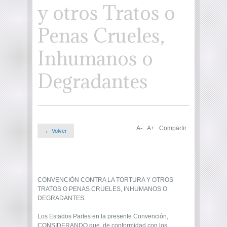
y otros Tratos o
Penas Crueles,
Inhumanos o
Degradantes
A-
A+
Compartir
← Volver
CONVENCIÓN CONTRA LA TORTURA Y OTROS
TRATOS O PENAS CRUELES, INHUMANOS O
DEGRADANTES.
Los Estados Partes en la presente Convención,
CONSIDERANDO que, de conformidad con los