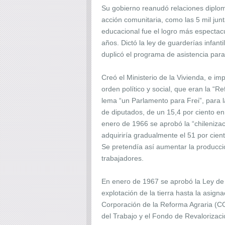
Su gobierno reanudó relaciones diplom
acción comunitaria, como las 5 mil jun
educacional fue el logro más espectacu
años. Dictó la ley de guarderías infan
duplicó el programa de asistencia par
Creó el Ministerio de la Vivienda, e i
orden político y social, que eran la “R
lema “un Parlamento para Frei”, para 
de diputados, de un 15,4 por ciento en
enero de 1966 se aprobó la “chilenizac
adquiriría gradualmente el 51 por cie
Se pretendía así aumentar la producción
trabajadores.
En enero de 1967 se aprobó la Ley de R
explotación de la tierra hasta la asign
Corporación de la Reforma Agraria (C
del Trabajo y el Fondo de Revalorizac