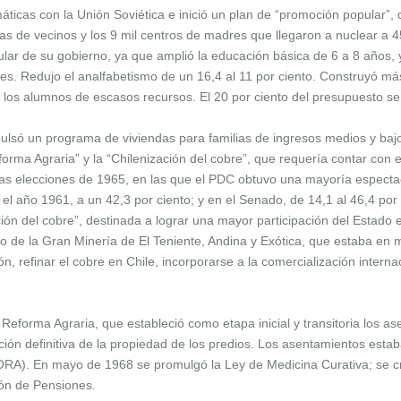
áticas con la Unión Soviética e inició un plan de “promoción popular”,
tas de vecinos y los 9 mil centros de madres que llegaron a nuclear a 
lar de su gobierno, ya que amplió la educación básica de 6 a 8 años, 
tiles. Redujo el analfabetismo de un 16,4 al 11 por ciento. Construyó m
a los alumnos de escasos recursos. El 20 por ciento del presupuesto s
mpulsó un programa de viviendas para familias de ingresos medios y baj
eforma Agraria” y la “Chilenización del cobre”, que requería contar con 
las elecciones de 1965, en las que el PDC obtuvo una mayoría espect
 el año 1961, a un 42,3 por ciento; y en el Senado, de 14,1 al 46,4 po
ión del cobre”, destinada a lograr una mayor participación del Estado 
nto de la Gran Minería de El Teniente, Andina y Exótica, que estaba 
, refinar el cobre en Chile, incorporarse a la comercialización internac
eforma Agraria, que estableció como etapa inicial y transitoria los a
ación definitiva de la propiedad de los predios. Los asentamientos estab
ORA). En mayo de 1968 se promulgó la Ley de Medicina Curativa; se c
ión de Pensiones.