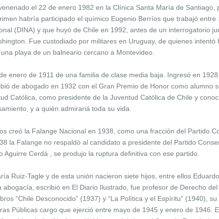
enenado el 22 de enero 1982 en la Clínica Santa María de Santiago, p
rimen habría participado el químico Eugenio Berríos que trabajó entre 
ional (DINA) y que huyó de Chile en 1992, antes de un interrogatorio jud
shington. Fue custodiado por militares en Uruguay, de quienes intentó 
 una playa de un balneario cercano a Montevideo.
 de enero de 1911 de una familia de clase media baja. Ingresó en 1928
ecibió de abogado en 1932 con el Gran Premio de Honor como alumno so
 Católica, como presidente de la Juventud Católica de Chile y conoció
samiento, y a quién admirariá toda su vida.
nos creó la Falange Nacional en 1938, como una fracción del Partido Co
1938 la Falange no respaldó al candidato a presidente del Partido Conser
 Aguirre Cerdá , se produjo la ruptura definitiva con ese partido.
a Ruiz-Tagle y de esta unión nacieron siete hijos, entre ellos Eduardo
a abogacía, escribió en El Diario Ilustrado, fue profesor de Derecho d
libros “Chile Desconocido” (1937) y “La Política y el Espíritu” (1940), 
ras Públicas cargo que ejerció entre mayo de 1945 y enero de 1946. 