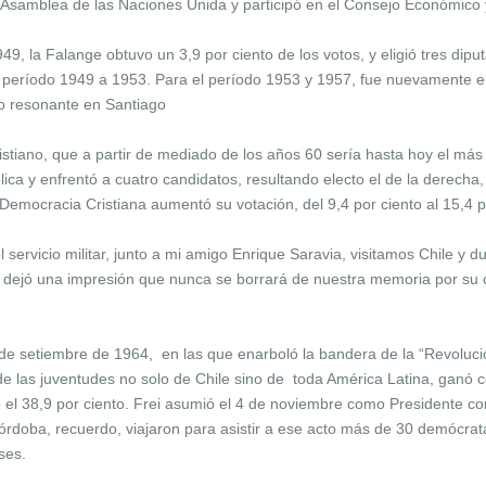
a Asamblea de las Naciones Unida y participó en el Consejo Económico 
9, la Falange obtuvo un 3,9 por ciento de los votos, y eligió tres dipu
el período 1949 a 1953. Para el período 1953 y 1957, fue nuevamente el
fo resonante en Santiago
stiano, que a partir de mediado de los años 60 sería hasta hoy el más
lica y enfrentó a cuatro candidatos, resultando electo el de la derecha
Democracia Cristiana aumentó su votación, del 9,4 por ciento al 15,4 p
 servicio militar, junto a mi amigo Enrique Saravia, visitamos Chile y
 dejó una impresión que nunca se borrará de nuestra memoria por su ca
 de setiembre de 1964, en las que enarboló la bandera de la “Revoluci
las juventudes no solo de Chile sino de toda América Latina, ganó con
o el 38,9 por ciento. Frei asumió el 4 de noviembre como Presidente con
rdoba, recuerdo, viajaron para asistir a ese acto más de 30 demócrata
ses.