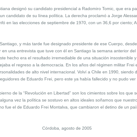
iana designó su candidato presidencial a Radomiro Tomic, que era part
ir un candidato de su línea política. La derecha proclamó a Jorge Alessa
unfó en las elecciones de septiembre de 1970, con un 36,6 por ciento; A
 Santiago, y más tarde fue designado presidente de ese Cuerpo, desde d
 una entrevista que tuve con él en Santiago la semana anterior del tr
e hecho era el resultado irremediable de una situación insostenible y s
aba el regreso a la democracia. En los años del régimen militar Frei es
onalidades de alto nivel internacional. Volví a Chile en 1990, siendo d
 seguidores de Eduardo Frei, pero este ya había fallecido y no pudo ver
ierno de la “Revolución en Libertad” son los cimientos sobre los que s
lguna vez la política se sostuvo en altos ideales soñamos que nuestro
mo fue el de Eduardo Frei Montalva, que cambiaron el detino de un pa
Córdoba, agosto de 2005